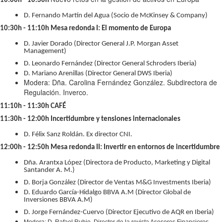
10:00h - 10:30h
N
D. Fernando Martín del Agua (Socio de McKinsey & Company)
10:30h - 11:10h Mesa redonda I: El momento de Europa
D. Javier Dorado (Director General J.P. Morgan Asset
Management)
D. Leonardo Fernández (Director General Schroders Iberia)
D. Mariano Arenillas (Director General DWS Iberia)
Modera: Dña. Carolina Fernández González. Subdirectora de
Regulación. Inverco.
11:10h - 11:30h CAFÉ
11:30h - 12:00h Incertidumbre y tensiones internacionales
D. Félix Sanz Roldán. Ex director CNI.
12:00h - 12:50h Mesa redonda II: Invertir en entornos de incertidumbre
Dña. Arantxa López (Directora de Producto, Marketing y Digital
Santander A. M.)
D. Borja González (Director de Ventas M&G Investments Iberia)
D. Eduardo García-Hidalgo BBVA A.M (Director Global de
Inversiones BBVA A.M)
D. Jorge Fernández-Cuervo (Director Ejecutivo de AQR en Iberia)
Modera: D. Rafael Rubio. Director de la revista Asesores Financieros