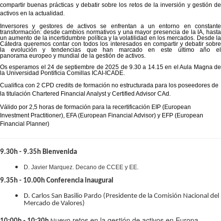
compartir buenas prácticas y debatir sobre los retos de la inversión y gestión de
activos en la actualidad.
Inversores y gestores de activos se enfrentan a un entorno en constante
transformación: desde cambios normativos y una mayor presencia de la IA, hasta
un aumento de la incertidumbre política y la volatilidad en los mercados. Desde la
Cátedra queremos contar con todos los interesados en compartir y debatir sobre
la evolución y tendencias que han marcado en este último año el
panorama europeo y mundial de la gestión de activos.
Os esperamos el 24 de septiembre de 2025 de 9.30 a 14.15 en el Aula Magna de
la Universidad Pontificia Comillas ICAI-ICADE.
Cualifica con 2 CPD credits de formación no estructurada para los poseedores de
la titulación Chartered Financial Analyst y Certified Advisor CAd.
Válido por 2,5 horas de formación para la recertificación EIP (European
Investment Practitioner), EFA (European Financial Advisor) y EFP (European
Financial Planner)
9.30h - 9.35h Bienvenida
D. Javier Marquez. Decano de CCEE y EE.
9.35h - 10.00h Conferencia inaugural
D. Carlos San Basilio Pardo (Presidente de la Comisión Nacional del
Mercado de Valores)
uevo retos en la gestión de activos en Europa