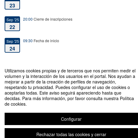
23
20:00
Cierre de inscripciones
Sep '25
22
09:30
Fecha de inicio
Sep '25
24
14:00
Fecha de fin
Sep '25
24
Utilizamos cookies propias y de terceros que nos permiten medir el
volumen y la interacción de los usuarios en el portal. Nos ayudan a
mejorar a partir de la creación de perfiles de navegación,
respetando tu privacidad. Puedes configurar el uso de cookies o
aceptarlas todas. Este aviso seguirá apareciendo hasta que
decidas. Para más información, por favor consulta nuestra Política
de cookies.
II Jornada de la Cátedra de Asset Management
Configurar
Plataforma de organización de eventos Symposium
Rechazar todas las cookies y cerrar