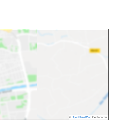
©
OpenStreetMap
Contributors