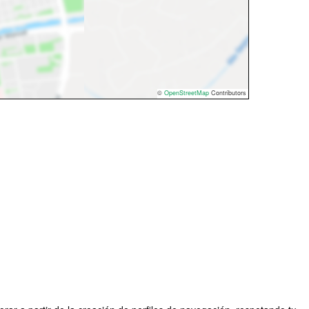
©
OpenStreetMap
Contributors