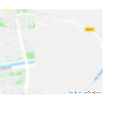
©
OpenStreetMap
Contributors