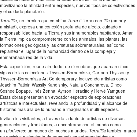
movilizando la afinidad entre especies, nuevos tipos de colectividades
y el cuidado planetario.
Terrafilia
, un término que combina
Terra
(Tierra) con
filia
(amor y
amistad), expresa una conexión profunda de afecto, cuidado y
responsabilidad hacia la Tierra y sus innumerables habitantes. Amar
la Tierra implica comprometerse con los animales, las plantas, las
formaciones geológicas y las criaturas sobrenaturales, así como
replantear el lugar de la humanidad dentro de la compleja y
enmarañada red de la vida.
Esta exposición, reúne alrededor de cien obras que abarcan cinco
siglos de las colecciones Thyssen-Bornemisza, Carmen Thyssen y
Thyssen-Bornemisza Art Contemporary, incluyendo artistas como
Joachim Patinir, Wassily Kandisnky, Natalia Goncharova, Dineo
Seshee Bopape, Inês Zenha, Ayrson Heraclito y Hervé Yamguen.
Estas obras presentan un evocador espectro de exploraciones
artísticas e intelectuales, revelando la profundidad y el alcance de
historias más allá de lo humano e imaginarios multi-especies.
Invita a los visitantes, a través de la lente de artistas de diversas
generaciones y tradiciones, a encontrarse con el mundo como
un
pluriverso
: un mundo de muchos mundos.
Terrafilia
también marca
un decisivo alejamiento de perspectivas antropocéntricas y