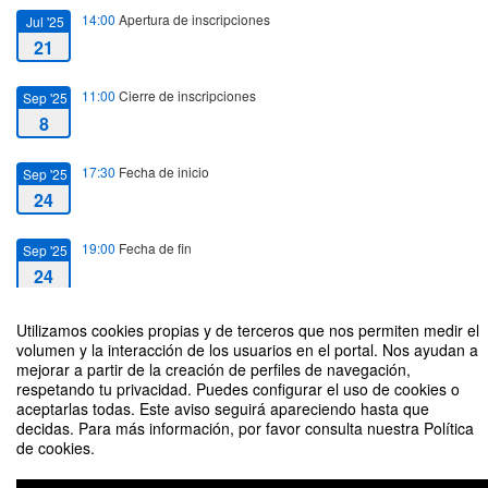
14:00
Apertura de inscripciones
Jul '25
21
11:00
Cierre de inscripciones
Sep '25
8
17:30
Fecha de inicio
Sep '25
24
19:00
Fecha de fin
Sep '25
24
Utilizamos cookies propias y de terceros que nos permiten medir el
volumen y la interacción de los usuarios en el portal. Nos ayudan a
mejorar a partir de la creación de perfiles de navegación,
respetando tu privacidad. Puedes configurar el uso de cookies o
Terrafilia, la exposición en el Thyssen que llama a sentir, cuidar y transformar
aceptarlas todas. Este aviso seguirá apareciendo hasta que
el planeta Tierra
decidas. Para más información, por favor consulta nuestra Política
de cookies.
Organizado por Comillas Arte