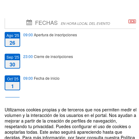
FECHAS
EN HORA LOCAL DEL EVENTO
09:00
Apertura de inscripciones
Ago '25
26
23:00
Cierre de inscripciones
Sep '25
30
09:00
Fecha de inicio
Oct '25
1
14:00
Fecha de fin
Oct '25
1
Utilizamos cookies propias y de terceros que nos permiten medir el
volumen y la interacción de los usuarios en el portal. Nos ayudan a
mejorar a partir de la creación de perfiles de navegación,
respetando tu privacidad. Puedes configurar el uso de cookies o
aceptarlas todas. Este aviso seguirá apareciendo hasta que
decidas. Para más información, por favor consulta nuestra Política