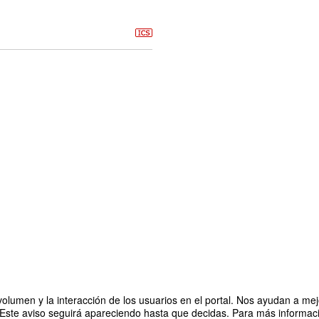
olumen y la interacción de los usuarios en el portal. Nos ayudan a mejo
 Este aviso seguirá apareciendo hasta que decidas. Para más informació
an: ecosistemas laborales inclusivos y calidad de vida
Org