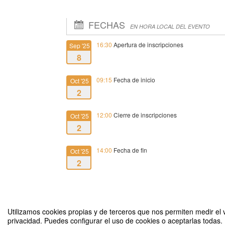
FECHAS
EN HORA LOCAL DEL EVENTO
16:30
Apertura de inscripciones
Sep '25
8
09:15
Fecha de inicio
Oct '25
2
12:00
Cierre de inscripciones
Oct '25
2
14:00
Fecha de fin
Oct '25
2
Utilizamos cookies propias y de terceros que nos permiten medir el v
privacidad. Puedes configurar el uso de cookies o aceptarlas todas.
11ª Jornada de Familia y Discapacidad. Empleos que transform