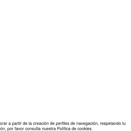
rar a partir de la creación de perfiles de navegación, respetando tu
n, por favor consulta nuestra Política de cookies.
anizado por Cátedra Familia y Discapacidad Fundación Repsol