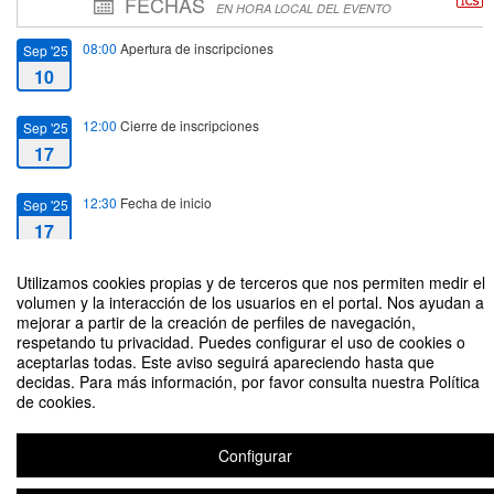
FECHAS
EN HORA LOCAL DEL EVENTO
08:00
Apertura de inscripciones
Sep '25
10
12:00
Cierre de inscripciones
Sep '25
17
12:30
Fecha de inicio
Sep '25
17
14:30
Fecha de fin
Utilizamos cookies propias y de terceros que nos permiten medir el
Sep '25
volumen y la interacción de los usuarios en el portal. Nos ayudan a
17
mejorar a partir de la creación de perfiles de navegación,
respetando tu privacidad. Puedes configurar el uso de cookies o
aceptarlas todas. Este aviso seguirá apareciendo hasta que
decidas. Para más información, por favor consulta nuestra Política
de cookies.
TALLER METODOLÓGICO TFG ADE Y TFG ANALYTICS_17 de
septiembre a las 12:30 Aula O-206
Configurar