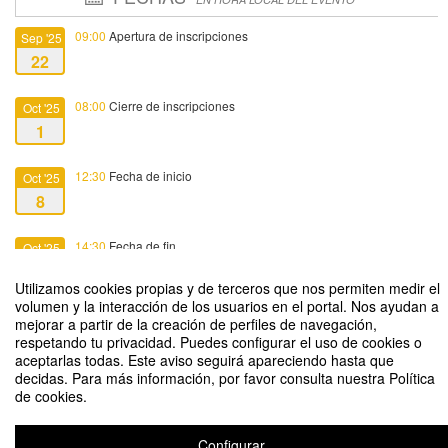
09:00
Apertura de inscripciones
Sep '25
22
08:00
Cierre de inscripciones
Oct '25
1
12:30
Fecha de inicio
Oct '25
8
14:30
Fecha de fin
Oct '25
8
Utilizamos cookies propias y de terceros que nos permiten medir el
volumen y la interacción de los usuarios en el portal. Nos ayudan a
mejorar a partir de la creación de perfiles de navegación,
respetando tu privacidad. Puedes configurar el uso de cookies o
aceptarlas todas. Este aviso seguirá apareciendo hasta que
decidas. Para más información, por favor consulta nuestra Política
Cómo mejorar la comunicación con mis alumnos a través de Moodle
de cookies.
Organizado por Servicio de Apoyo a la Innovación Docente (SAID)
Configurar