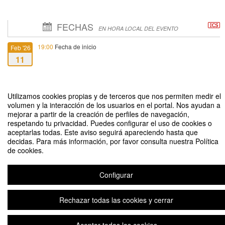
FECHAS
EN HORA LOCAL DEL EVENTO
19:00
Fecha de inicio
Feb '26
11
21:00
Fecha de fin
Feb '26
11
Utilizamos cookies propias y de terceros que nos permiten medir el
volumen y la interacción de los usuarios en el portal. Nos ayudan a
mejorar a partir de la creación de perfiles de navegación,
respetando tu privacidad. Puedes configurar el uso de cookies o
aceptarlas todas. Este aviso seguirá apareciendo hasta que
decidas. Para más información, por favor consulta nuestra Política
de cookies.
Aula de Moral y Pastoral. Febrero.
Organizado por Departamento de Teología Moral y Praxis de la Vida
Configurar
Cristiana
Rechazar todas las cookies y cerrar
Plataforma de organización de eventos Symposium