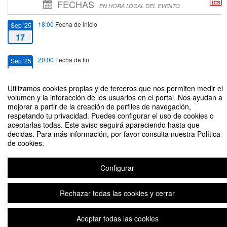
FECHAS
EN HORA LOCAL DEL EVENTO
18:00
Fecha de inicio
Sep '25
17
20:00
Fecha de fin
Sep '25
17
Utilizamos cookies propias y de terceros que nos permiten medir el
volumen y la interacción de los usuarios en el portal. Nos ayudan a
mejorar a partir de la creación de perfiles de navegación,
respetando tu privacidad. Puedes configurar el uso de cookies o
aceptarlas todas. Este aviso seguirá apareciendo hasta que
Las figuras del amar. El pensamiento de Guillermo de Saint-Thierry y la
decidas. Para más información, por favor consulta nuestra Política
novedad filosófica del cristianismo.
de cookies.
Organizado por Departamento de Filosofía y Humanidades.
Configurar
Plataforma de organización de eventos Symposium
Rechazar todas las cookies y cerrar
Aceptar todas las cookies