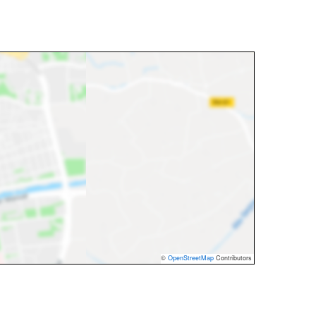
©
OpenStreetMap
Contributors