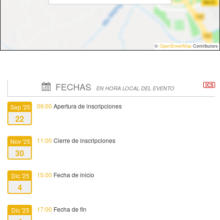
©
OpenStreetMap
Contributors
FECHAS
EN HORA LOCAL DEL EVENTO
09:00
Apertura de inscripciones
Sep '25
22
11:00
Cierre de inscripciones
Nov '25
30
15:00
Fecha de inicio
Dic '25
4
17:00
Fecha de fin
Dic '25