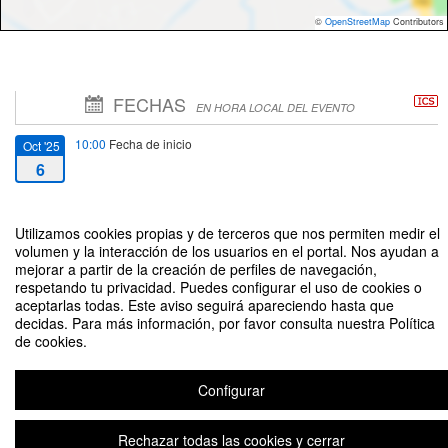
©
OpenStreetMap
Contributors
FECHAS
EN HORA LOCAL DEL EVENTO
10:00
Fecha de inicio
Oct '25
6
12:00
Fecha de fin
Oct '25
Utilizamos cookies propias y de terceros que nos permiten medir el
6
volumen y la interacción de los usuarios en el portal. Nos ayudan a
mejorar a partir de la creación de perfiles de navegación,
respetando tu privacidad. Puedes configurar el uso de cookies o
aceptarlas todas. Este aviso seguirá apareciendo hasta que
decidas. Para más información, por favor consulta nuestra Política
de cookies.
Defensa de la tesis "El triple nexo entre la ayuda humanitaria, el desarrollo y
la paz en las respuestas migratorias en el Sahel: Caso de Mali" de Sergio
Configurar
Fuertes Bueso
Rechazar todas las cookies y cerrar