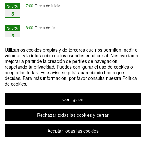
17:00
Fecha de inicio
Nov '25
5
18:00
Fecha de fin
Nov '25
5
Utilizamos cookies propias y de terceros que nos permiten medir el
volumen y la interacción de los usuarios en el portal. Nos ayudan a
mejorar a partir de la creación de perfiles de navegación,
respetando tu privacidad. Puedes configurar el uso de cookies o
COMILLAS POR DENTRO: DESCUBRE SU HISTORIA Y ESPACIOS
aceptarlas todas. Este aviso seguirá apareciendo hasta que
CON ALMA. Semana de la Ciencia y la Innovación 2025
decidas. Para más información, por favor consulta nuestra Política
de cookies.
Organizado por la Oficina de Transferencia de Conocimiento (OTC)
Configurar
Plataforma de organización de eventos Symposium
Rechazar todas las cookies y cerrar
Aceptar todas las cookies