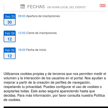
FECHAS
EN HORA LOCAL DEL EVENTO
09:00
Apertura de inscripciones
Sep '25
30
12:00
Cierre de inscripciones
Feb '26
12
18:00
Fecha de inicio
Feb '26
12
20:00
Fecha de fin
May '26
14
Utilizamos cookies propias y de terceros que nos permiten medir el
volumen y la interacción de los usuarios en el portal. Nos ayudan a
mejorar a partir de la creación de perfiles de navegación,
respetando tu privacidad. Puedes configurar el uso de cookies o
aceptarlas todas. Este aviso seguirá apareciendo hasta que
decidas. Para más información, por favor consulta nuestra Política
de cookies.
Actividad Formativa de Doctorado "Taller de escritura. El arte de narrar"