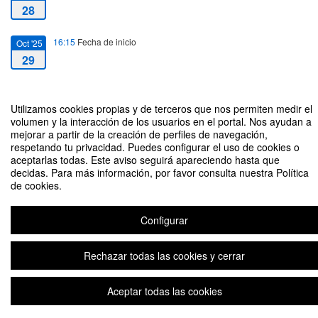
28
16:15
Fecha de inicio
Oct '25
29
19:30
Fecha de fin
Oct '25
29
Utilizamos cookies propias y de terceros que nos permiten medir el
volumen y la interacción de los usuarios en el portal. Nos ayudan a
mejorar a partir de la creación de perfiles de navegación,
respetando tu privacidad. Puedes configurar el uso de cookies o
aceptarlas todas. Este aviso seguirá apareciendo hasta que
decidas. Para más información, por favor consulta nuestra Política
de cookies.
Digitalización e Inteligencia artificial en el Derecho de sociedades
Configurar
Plataforma de organización de eventos Symposium
Rechazar todas las cookies y cerrar
Aceptar todas las cookies