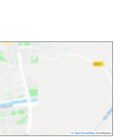
©
OpenStreetMap
Contributors