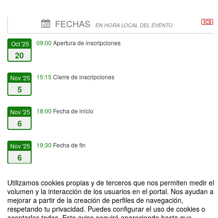
FECHAS
EN HORA LOCAL DEL EVENTO
09:00
Apertura de inscripciones
Oct '25
20
15:15
Cierre de inscripciones
Nov '25
5
18:00
Fecha de inicio
Nov '25
6
19:30
Fecha de fin
Nov '25
6
Utilizamos cookies propias y de terceros que nos permiten medir el
volumen y la interacción de los usuarios en el portal. Nos ayudan a
mejorar a partir de la creación de perfiles de navegación,
respetando tu privacidad. Puedes configurar el uso de cookies o
JUGANDO CONTRA EL DELITO: RAYUELA Y LA CIBERSEGURIDAD
aceptarlas todas. Este aviso seguirá apareciendo hasta que