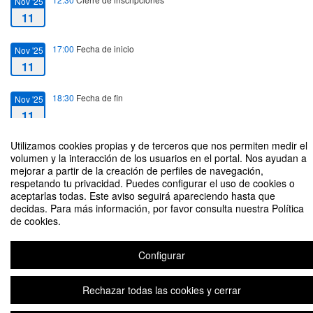
Nov '25
11
17:00
Fecha de inicio
Nov '25
11
18:30
Fecha de fin
Nov '25
11
Utilizamos cookies propias y de terceros que nos permiten medir el
volumen y la interacción de los usuarios en el portal. Nos ayudan a
mejorar a partir de la creación de perfiles de navegación,
respetando tu privacidad. Puedes configurar el uso de cookies o
aceptarlas todas. Este aviso seguirá apareciendo hasta que
Visita guiada a la colección de Fotografía del Centro de Arte de Alcobendas
decidas. Para más información, por favor consulta nuestra Política
Organizado por Comillas Arte
de cookies.
Configurar
Plataforma de organización de eventos Symposium
Rechazar todas las cookies y cerrar