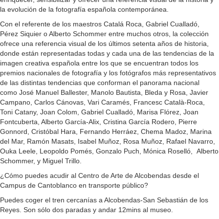
la evolución de la fotografía española contemporánea.
Con el referente de los maestros Catalá Roca, Gabriel Cualladó,
Pérez Siquier o Alberto Schommer entre muchos otros, la colección
ofrece una referencia visual de los últimos setenta años de historia,
donde están representadas todas y cada una de las tendencias de la
imagen creativa española entre los que se encuentran todos los
premios nacionales de fotografía y los fotógrafos más representativos
de las distintas tendencias que conforman el panorama nacional
como José Manuel Ballester, Manolo Bautista, Bleda y Rosa, Javier
Campano, Carlos Cánovas, Vari Caramés, Francesc Català-Roca,
Toni Catany, Joan Colom, Gabriel Cualladó, Marisa Flórez, Joan
Fontcuberta, Alberto García-Alix, Cristina García Rodero, Pierre
Gonnord, Cristóbal Hara, Fernando Herráez, Chema Madoz, Marina
del Mar, Ramón Masats, Isabel Muñoz, Rosa Muñoz, Rafael Navarro,
Ouka Leele, Leopoldo Pomés, Gonzalo Puch, Mónica Roselló, Alberto
Schommer, y Miguel Trillo.
¿Cómo puedes acudir al Centro de Arte de Alcobendas desde el
Campus de Cantoblanco en transporte público?
Puedes coger el tren cercanías a Alcobendas-San Sebastián de los
Reyes. Son sólo dos paradas y andar 12mins al museo.