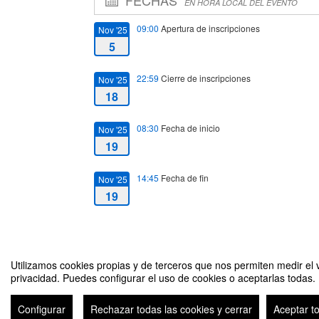
EN HORA LOCAL DEL EVENTO
09:00
Apertura de inscripciones
Nov '25
5
22:59
Cierre de inscripciones
Nov '25
18
08:30
Fecha de inicio
Nov '25
19
14:45
Fecha de fin
Nov '25
19
Utilizamos cookies propias y de terceros que nos permiten medir el v
privacidad. Puedes configurar el uso de cookies o aceptarlas todas.
Segunda Jornada “Retos de la Seguridad y la Defensa de Esp
Configurar
Rechazar todas las cookies y cerrar
Aceptar t