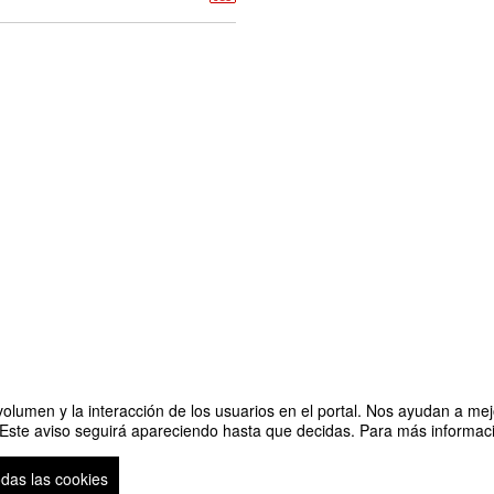
olumen y la interacción de los usuarios en el portal. Nos ayudan a mejo
 Este aviso seguirá apareciendo hasta que decidas. Para más informació
aña".
Organizado por Departamento de Relaciones Internaciona
odas las cookies