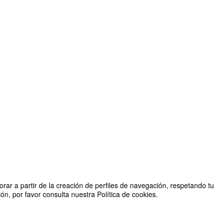
rar a partir de la creación de perfiles de navegación, respetando tu
n, por favor consulta nuestra Política de cookies.
les. Facultad de Ciencias Humanas y Sociales. Comillas CIHS