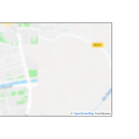
©
OpenStreetMap
Contributors