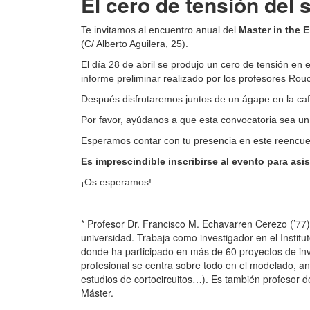
El cero de tensión del s
Te invitamos al encuentro anual del
Master in the 
(C/ Alberto Aguilera, 25).
El día 28 de abril se produjo un cero de tensión en e
informe preliminar realizado por los profesores Ro
Después disfrutaremos juntos de un ágape en la ca
Por favor, ayúdanos a que esta convocatoria sea un
Esperamos contar con tu presencia en este reencuen
Es imprescindible inscribirse al evento para asist
¡Os esperamos!
* Profesor Dr. Francisco M. Echavarren Cerezo (’77) e
universidad. Trabaja como investigador en el Institu
donde ha participado en más de 60 proyectos de inve
profesional se centra sobre todo en el modelado, anál
estudios de cortocircuitos…). Es también profesor d
Máster.