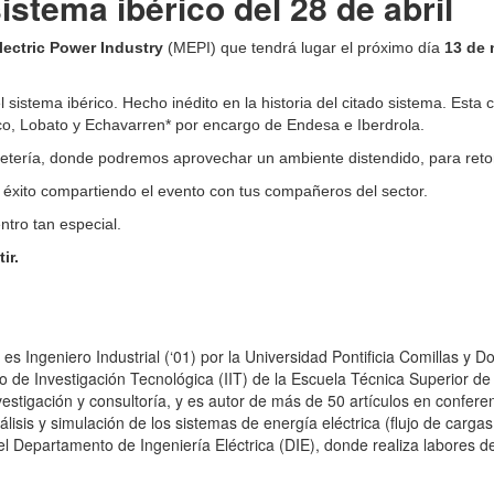
istema ibérico del 28 de abril
Electric Power Industry
(MEPI) que tendrá lugar el próximo día
13 de 
l sistema ibérico. Hecho inédito en la historia del citado sistema. Est
uco, Lobato y Echavarren* por encargo de Endesa e Iberdrola.
fetería, donde podremos aprovechar un ambiente distendido, para ret
 éxito compartiendo el evento con tus compañeros del sector.
tro tan especial.
ir.
s Ingeniero Industrial (‘01) por la Universidad Pontificia Comillas y Do
to de Investigación Tecnológica (IIT) de la Escuela Técnica Superior de 
stigación y consultoría, y es autor de más de 50 artículos en conferenc
isis y simulación de los sistemas de energía eléctrica (flujo de cargas
el Departamento de Ingeniería Eléctrica (DIE), donde realiza labores 