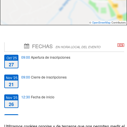
©
OpenStreetMap
Contributors
FECHAS
EN HORA LOCAL DEL EVENTO
09:00
Apertura de inscripciones
Oct '25
27
09:00
Cierre de inscripciones
Nov '25
21
12:30
Fecha de inicio
Nov '25
26
14:30
Fecha de fin
Nov '25
26
Utilizamos cookies propias y de terceros que nos permiten medir el