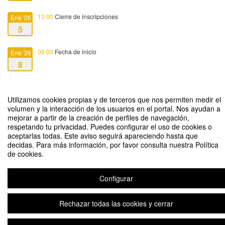
10:00
Cierre de inscripciones
Ene '26
5
09:00
Fecha de inicio
Ene '26
8
14:30
Fecha de fin
Ene '26
8
Utilizamos cookies propias y de terceros que nos permiten medir el
volumen y la interacción de los usuarios en el portal. Nos ayudan a
mejorar a partir de la creación de perfiles de navegación,
respetando tu privacidad. Puedes configurar el uso de cookies o
aceptarlas todas. Este aviso seguirá apareciendo hasta que
decidas. Para más información, por favor consulta nuestra Política
de cookies.
Diseña tu podcast
Organizado por Servicio de Apoyo a la Innovación Docente (SAID)
Configurar
Rechazar todas las cookies y cerrar
Plataforma de organización de eventos Symposium