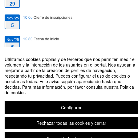
29
10:00
Cierre de inscripciones
Nov '25
5
12:30
Fecha de inicio
Nov '25
5
Utilizamos cookies propias y de terceros que nos permiten medir el
14:00
Fecha de fin
Nov '25
volumen y la interacción de los usuarios en el portal. Nos ayudan a
5
mejorar a partir de la creación de perfiles de navegación,
respetando tu privacidad. Puedes configurar el uso de cookies o
aceptarlas todas. Este aviso seguirá apareciendo hasta que
decidas. Para más información, por favor consulta nuestra Política
de cookies.
Soy de Relaciones... y trabajo en Inteligencia
Configurar
Rechazar todas las cookies y cerrar
Plataforma de organización de eventos Symposium