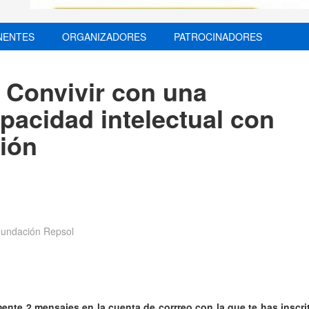
NENTES
ORGANIZADORES
PATROCINADORES
: Convivir con una
pacidad intelectual con
ión
Fundación Repsol
ente 2 mensajes en la cuenta de corrreo con la que te has inscrit