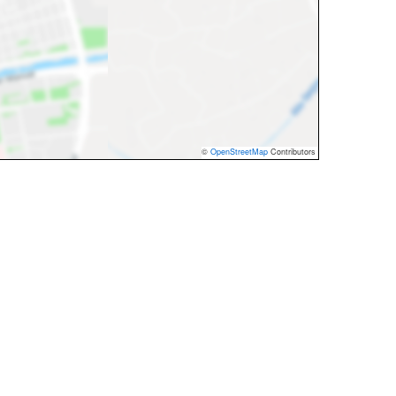
©
OpenStreetMap
Contributors