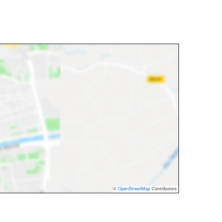
©
OpenStreetMap
Contributors