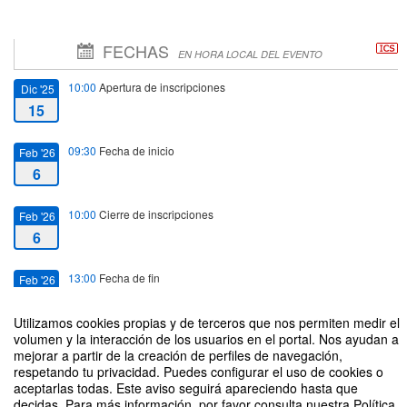
FECHAS
EN HORA LOCAL DEL EVENTO
10:00
Apertura de inscripciones
Dic '25
15
09:30
Fecha de inicio
Feb '26
6
10:00
Cierre de inscripciones
Feb '26
6
13:00
Fecha de fin
Feb '26
6
Utilizamos cookies propias y de terceros que nos permiten medir el
volumen y la interacción de los usuarios en el portal. Nos ayudan a
mejorar a partir de la creación de perfiles de navegación,
respetando tu privacidad. Puedes configurar el uso de cookies o
aceptarlas todas. Este aviso seguirá apareciendo hasta que
decidas. Para más información, por favor consulta nuestra Política
14ª Jornada de Puertas Abiertas para familias e interesados en el programa