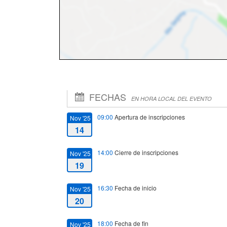
FECHAS
EN HORA LOCAL DEL EVENTO
09:00
Apertura de inscripciones
Nov '25
14
14:00
Cierre de inscripciones
Nov '25
19
16:30
Fecha de inicio
Nov '25
20
18:00
Fecha de fin
Nov '25