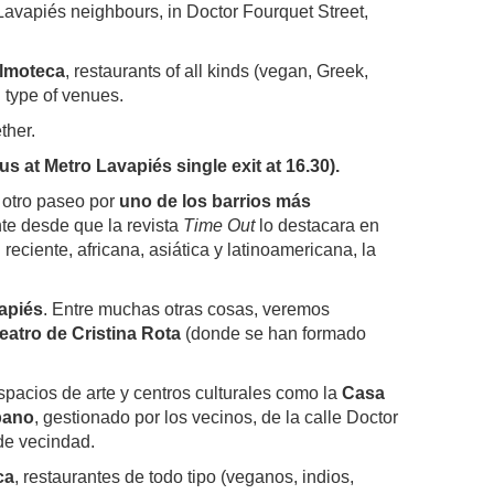
avapiés neighbours, in Doctor Fourquet Street,
ilmoteca
, restaurants of all kinds (vegan, Greek,
l type of venues.
ether.
 at Metro Lavapiés single exit at 16.30).
 otro paseo por
uno de los barrios más
nte desde que la revista
Time Out
lo destacara en
ciente, africana, asiática y latinoamericana, la
apiés
. Entre muchas otras cosas, veremos
eatro de Cristina Rota
(donde se han formado
espacios de arte y centros culturales como la
Casa
rbano
, gestionado por los vecinos, de la calle Doctor
s de vecindad.
ca
, restaurantes de todo tipo (veganos, indios,