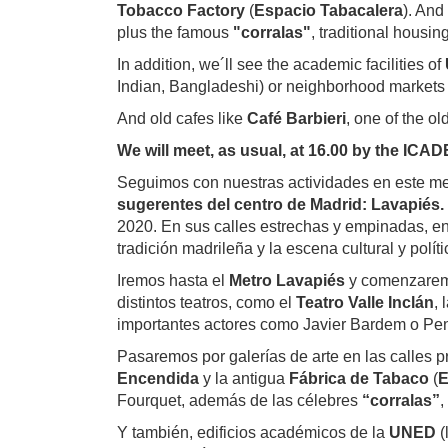
Tobacco Factory
(
Espacio Tabacalera
). And
plus the famous
"corralas"
, traditional housi
In addition, we´ll see the academic facilities of
Indian, Bangladeshi) or neighborhood markets
And old cafes like
Café Barbieri
, one of the o
We will meet, as usual, at 16.00 by the ICA
Seguimos con nuestras actividades en este me
sugerentes del centro de Madrid: Lavapiés.
2020. En sus calles estrechas y empinadas, en 
tradición madrileña y la escena cultural y polít
Iremos hasta el
Metro Lavapiés
y comenzaremos
distintos teatros, como el
Teatro Valle Inclán
, 
importantes actores como Javier Bardem o Pe
Pasaremos por galerías de arte en las calles 
Encendida
y la antigua
Fábrica de Tabaco
(
E
Fourquet, además de las célebres
“corralas”
,
Y también, edificios académicos de la
UNED
(