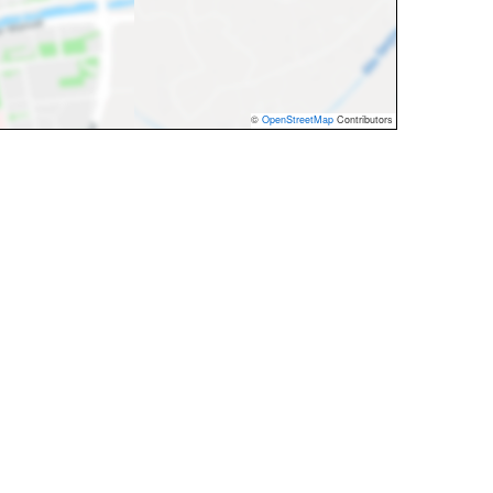
©
OpenStreetMap
Contributors