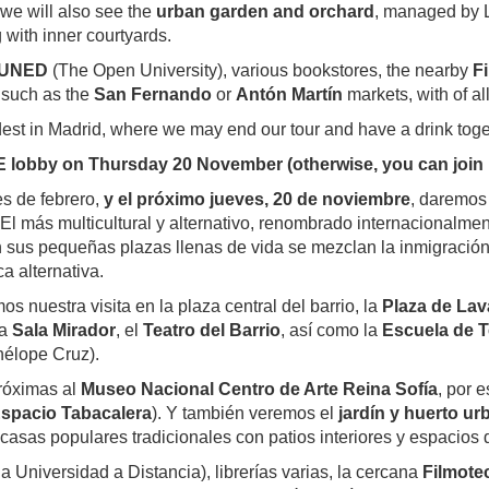
 we will also see the
urban garden and orchard
, managed by L
ng with inner courtyards.
UNED
(The Open University), various bookstores, the nearby
F
 such as the
San Fernando
or
Antón Martín
markets, with of al
ldest in Madrid, where we may end our tour and have a drink tog
DE lobby on Thursday 20 November (otherwise, you can join us
s de febrero,
y el próximo jueves, 20 de noviembre
, daremos
El más multicultural y alternativo, renombrado internacionalme
sus pequeñas plazas llenas de vida se mezclan la inmigración re
ica alternativa.
 nuestra visita en la plaza central del barrio, la
Plaza de Lav
la
Sala Mirador
, el
Teatro del Barrio
, así como la
Escuela de T
nélope Cruz).
próximas al
Museo Nacional Centro de Arte Reina Sofía
, por 
spacio Tabacalera
). Y también veremos el
jardín y huerto u
 casas populares tradicionales con patios interiores y espacio
la Universidad a Distancia), librerías varias, la cercana
Filmote