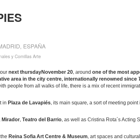
PIES
 MADRID, ESPAÑA
nales y Comillas Arte
tour
next thursday
November 20
, around
one of the most ap
tive area in the city centre, internationally renowned since
ith people from all walks of life, there is a mix of recent immigra
.
t in
Plaza de Lavapiés
, its main square, a sort of meeting poi
 Mirador
,
Teatro del Barrio
, as well as Cristina Rota´s Acting
 the
Reina Sofia Art Centre & Museum
, art spaces and cultura