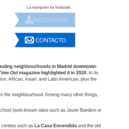
La inscripción ha finalizado.
INSCRIBIRSE
CONTACTO
pealing neighbourhoods in Madrid downtown:
Time Out
magazine highlighted it in 2020.
In its
tion, African, Asian, and Latin American, plus the
nt in the neighbourhood. Among many other things,
 School (well-known stars such as Javier Bardem or
l centres such as
La
Casa Encendida
and the old