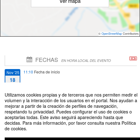
Ver mapa
©
OpenStreetMap
Contributors
FECHAS
EN HORA LOCAL DEL EVENTO
11:10
Fecha de inicio
Nov '25
18
12:00
Fecha de fin
Nov '25
Utilizamos cookies propias y de terceros que nos permiten medir el
volumen y la interacción de los usuarios en el portal. Nos ayudan a
18
mejorar a partir de la creación de perfiles de navegación,
respetando tu privacidad. Puedes configurar el uso de cookies o
aceptarlas todas. Este aviso seguirá apareciendo hasta que
decidas. Para más información, por favor consulta nuestra Política
de cookies.
Aula-Inea: Presentación del Servicio de Orientación Profesional, Prácticas y