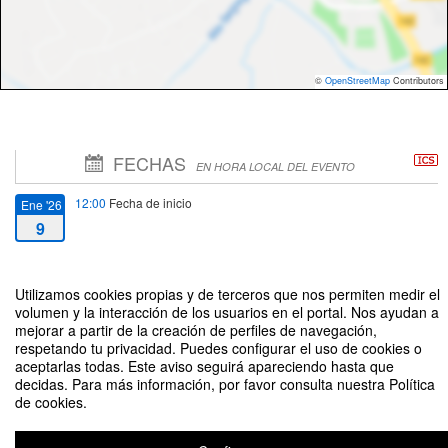
©
OpenStreetMap
Contributors
FECHAS
EN HORA LOCAL DEL EVENTO
12:00
Fecha de inicio
Ene '26
9
14:00
Fecha de fin
Ene '26
Utilizamos cookies propias y de terceros que nos permiten medir el
9
volumen y la interacción de los usuarios en el portal. Nos ayudan a
mejorar a partir de la creación de perfiles de navegación,
respetando tu privacidad. Puedes configurar el uso de cookies o
aceptarlas todas. Este aviso seguirá apareciendo hasta que
decidas. Para más información, por favor consulta nuestra Política
de cookies.
Defensa de la tesis "La agonía de Cristo en Getsemaní: Categorías para el
acompañamiento espiritual en la experiencia depresiva" de José Eduardo