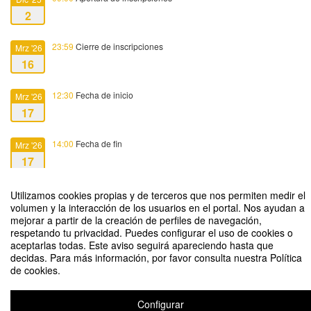
2
23:59
Cierre de inscripciones
Mrz '26
16
12:30
Fecha de inicio
Mrz '26
17
14:00
Fecha de fin
Mrz '26
17
Utilizamos cookies propias y de terceros que nos permiten medir el
volumen y la interacción de los usuarios en el portal. Nos ayudan a
mejorar a partir de la creación de perfiles de navegación,
respetando tu privacidad. Puedes configurar el uso de cookies o
Taller Hands On: Más allá del vídeo: presenta, evalúa e integra con
aceptarlas todas. Este aviso seguirá apareciendo hasta que
Edpuzzle
decidas. Para más información, por favor consulta nuestra Política
de cookies.
Organizado por Servicio de Apoyo a la Innovación Docente (OAID)
Configurar