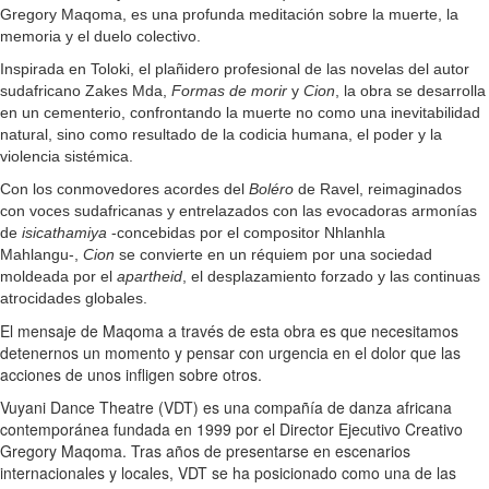
Gregory Maqoma, es una profunda meditación sobre la muerte, la
memoria y el duelo colectivo.
Inspirada en Toloki, el plañidero profesional de las novelas del autor
sudafricano Zakes Mda,
Formas de morir
y
Cion
, la obra se desarrolla
en un cementerio, confrontando la muerte no como una inevitabilidad
natural, sino como resultado de la codicia humana, el poder y la
violencia sistémica.
Con los conmovedores acordes del
Boléro
de Ravel, reimaginados
con voces sudafricanas y entrelazados con las evocadoras armonías
de
isicathamiya
-concebidas por el compositor Nhlanhla
Mahlangu-,
Cion
se convierte en un réquiem por una sociedad
moldeada por el
apartheid
, el desplazamiento forzado y las continuas
atrocidades globales.
El mensaje de Maqoma a través de esta obra es que necesitamos
detenernos un momento y pensar con urgencia en el dolor que las
acciones de unos infligen sobre otros.
Vuyani Dance Theatre (VDT) es una compañía de danza africana
contemporánea fundada en 1999 por el Director Ejecutivo Creativo
Gregory Maqoma. Tras años de presentarse en escenarios
internacionales y locales, VDT se ha posicionado como una de las