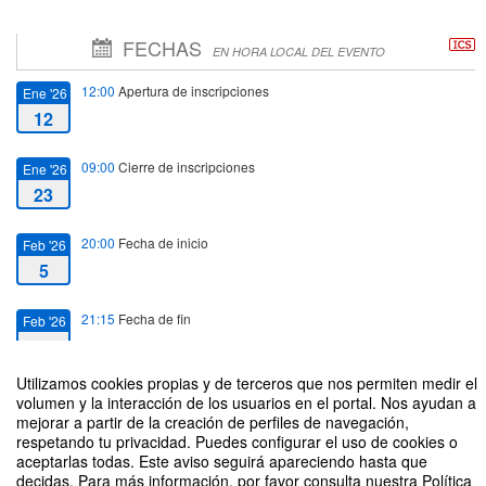
FECHAS
EN HORA LOCAL DEL EVENTO
12:00
Apertura de inscripciones
Ene '26
12
09:00
Cierre de inscripciones
Ene '26
23
20:00
Fecha de inicio
Feb '26
5
21:15
Fecha de fin
Feb '26
5
Utilizamos cookies propias y de terceros que nos permiten medir el
volumen y la interacción de los usuarios en el portal. Nos ayudan a
mejorar a partir de la creación de perfiles de navegación,
respetando tu privacidad. Puedes configurar el uso de cookies o
aceptarlas todas. Este aviso seguirá apareciendo hasta que
Cion: Requiem of Ravel’s Boléro. Danza y música
decidas. Para más información, por favor consulta nuestra Política