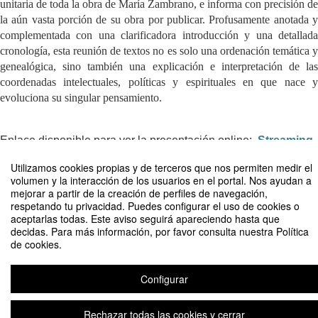
unitaria de toda la obra de María Zambrano, e informa con precisión de
la aún vasta porción de su obra por publicar. Profusamente anotada y
complementada con una clarificadora introducción y una detallada
cronología, esta reunión de textos no es solo una ordenación temática y
genealógica, sino también una explicación e interpretación de las
coordenadas intelectuales, políticas y espirituales en que nace y
evoluciona su singular pensamiento.
Enlace disponible para ver la presentación online:
Streaming
Utilizamos cookies propias y de terceros que nos permiten medir el
volumen y la interacción de los usuarios en el portal. Nos ayudan a
mejorar a partir de la creación de perfiles de navegación,
Compartir por email
respetando tu privacidad. Puedes configurar el uso de cookies o
aceptarlas todas. Este aviso seguirá apareciendo hasta que
decidas. Para más información, por favor consulta nuestra Política
de cookies.
Configurar
Presentación de libro "La razón en la sombra: María Zambrano"
Rechazar todas las cookies y cerrar