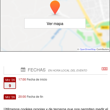
Ver mapa
©
OpenStreetMap
Contributors
FECHAS
EN HORA LOCAL DEL EVENTO
17:00
Fecha de inicio
Mrz '26
9
20:00
Fecha de fin
Mrz '26
9
Utilizamos cookies propias y de terceros que nos permiten medir el