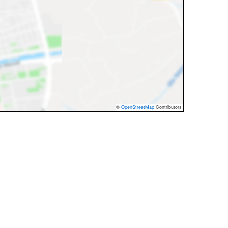
©
OpenStreetMap
Contributors