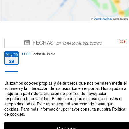
©
OpenStreetMap
Contributors
FECHAS
EN HORA LOCAL DEL EVENTO
11:30
Fecha de inicio
May '26
29
13:30
Fecha de fin
May '26
29
Utilizamos cookies propias y de terceros que nos permiten medir el
volumen y la interacción de los usuarios en el portal. Nos ayudan a
mejorar a partir de la creación de perfiles de navegación,
respetando tu privacidad. Puedes configurar el uso de cookies o
aceptarlas todas. Este aviso seguirá apareciendo hasta que
decidas. Para más información, por favor consulta nuestra Política
de cookies.
Acto de Graduación Curso 2025-2026 [Facultad de Ciencias Económicas y
Empresariales (E-2 Analytics, E-6 y E-6 Analytics)]
Organizado por Unidad de Protocolo
Configurar