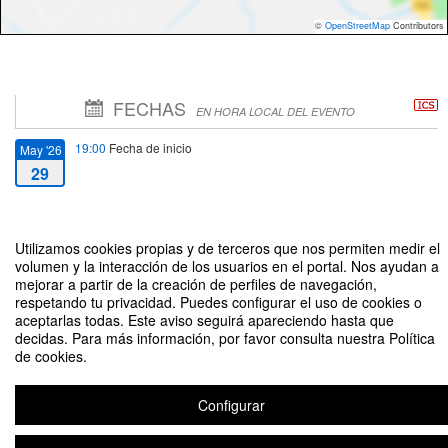
©
OpenStreetMap
Contributors
FECHAS
EN HORA LOCAL DEL EVENTO
19:00
Fecha de inicio
May '26
29
20:30
Fecha de fin
May '26
29
Utilizamos cookies propias y de terceros que nos permiten medir el
volumen y la interacción de los usuarios en el portal. Nos ayudan a
mejorar a partir de la creación de perfiles de navegación,
respetando tu privacidad. Puedes configurar el uso de cookies o
aceptarlas todas. Este aviso seguirá apareciendo hasta que
decidas. Para más información, por favor consulta nuestra Política
de cookies.
Acto de Graduación Curso 2025-2026 [Facultad de Ciencias Económicas y
Empresariales (E-2, E-2 en inglés y E-4)]
Configurar
Organizado por Unidad de Protocolo