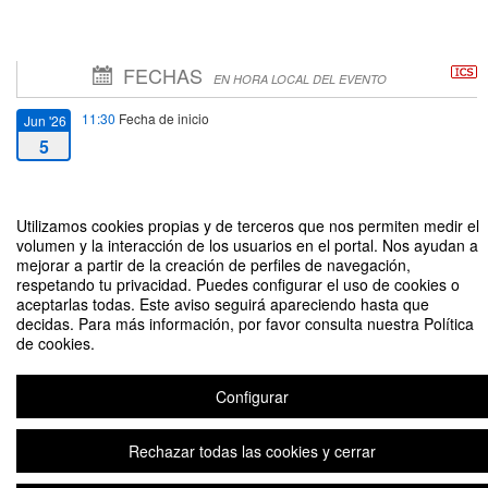
FECHAS
EN HORA LOCAL DEL EVENTO
11:30
Fecha de inicio
Jun '26
5
13:30
Fecha de fin
Jun '26
5
Utilizamos cookies propias y de terceros que nos permiten medir el
volumen y la interacción de los usuarios en el portal. Nos ayudan a
mejorar a partir de la creación de perfiles de navegación,
respetando tu privacidad. Puedes configurar el uso de cookies o
aceptarlas todas. Este aviso seguirá apareciendo hasta que
decidas. Para más información, por favor consulta nuestra Política
de cookies.
Acto de Graduación Curso 2025-2026 [Escuela Técnica Superior de
Ingeniería (GITI y GITI+ADE)]
Configurar
Organizado por Unidad de Protocolo
Rechazar todas las cookies y cerrar
Plataforma de organización de eventos Symposium