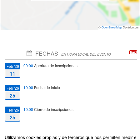
©
OpenStreetMap
Contributors
FECHAS
EN HORA LOCAL DEL EVENTO
09:00
Apertura de inscripciones
Feb '26
11
10:00
Fecha de inicio
Feb '26
25
10:00
Cierre de inscripciones
Feb '26
25
13:00
Fecha de fin
Feb '26
Utilizamos cookies propias y de terceros que nos permiten medir el
25