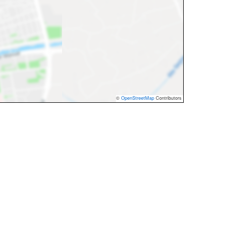
©
OpenStreetMap
Contributors