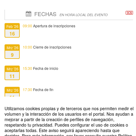
FECHAS
EN HORA LOCAL DEL EVENTO
09:00
Apertura de inscripciones
Feb '26
16
10:00
Cierre de inscripciones
Mrz '26
9
15:30
Fecha de inicio
Mrz '26
11
17:30
Fecha de fin
Mrz '26
11
Utilizamos cookies propias y de terceros que nos permiten medir el
volumen y la interacción de los usuarios en el portal. Nos ayudan a
mejorar a partir de la creación de perfiles de navegación,
respetando tu privacidad. Puedes configurar el uso de cookies o
aceptarlas todas. Este aviso seguirá apareciendo hasta que
Sistema integrado de información de proyectos de investigación. Bloque I:
decidas. Para más información, por favor consulta nuestra Política