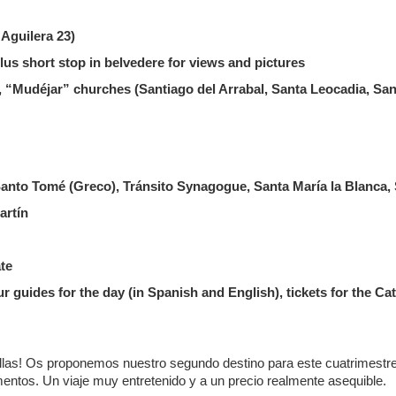
Aguilera 23)
plus short stop in belvedere for views and pictures
a, “Mudéjar” churches (Santiago del Arrabal, Santa Leocadia, Sa
Santo Tomé (Greco), Tránsito Synagogue, Santa María la Blanca
Martín
ate
 guides for the day (in Spanish and English), tickets for the C
.
llas! Os proponemos nuestro segundo destino para este cuatrimestr
entos. Un viaje muy entretenido y a un precio realmente asequible.