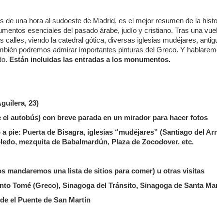
s de una hora al sudoeste de Madrid, es el mejor resumen de la histo
ntos esenciales del pasado árabe, judío y cristiano. Tras una vuelta
s calles, viendo la catedral gótica, diversas iglesias mudéjares, anti
mbién podremos admirar importantes pinturas del Greco. Y hablaremo
do.
Están incluidas las entradas a los monumentos.
guilera, 23)
 el autobús) con breve parada en un mirador para hacer fotos
o a pie: Puerta de Bisagra, iglesias “mudéjares” (Santiago del Ar
oledo, mezquita de Babalmardún, Plaza de Zocodover, etc.
s mandaremos una lista de sitios para comer) u otras visitas
 Santo Tomé (Greco), Sinagoga del Tránsito, Sinagoga de Santa M
sde el Puente de San Martín