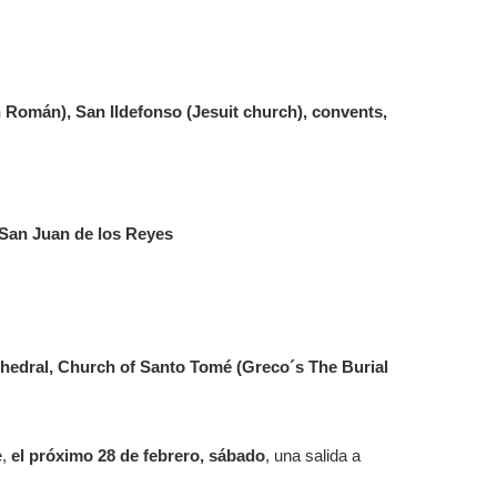
n Román), San Ildefonso (Jesuit church), convents,
, San Juan de los Reyes
athedral, Church of Santo Tomé (Greco´s The Burial
e,
el próximo 28 de febrero, sábado
, una salida a