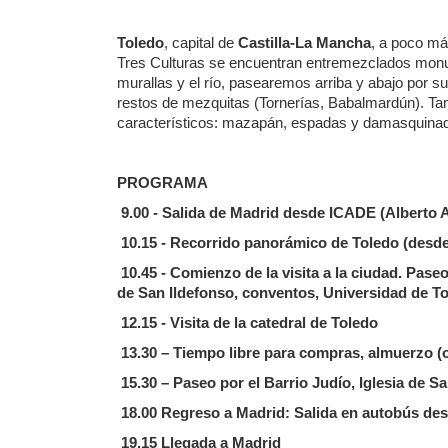
Toledo
, capital de
Castilla-La Mancha
, a poco má
Tres Culturas se encuentran entremezclados monume
murallas y el río, pasearemos arriba y abajo por su
restos de mezquitas (Tornerías, Babalmardún). Ta
característicos: mazapán, espadas y damasquina
PROGRAMA
9.00 - Salida de Madrid desde ICADE (Alberto A
10.15 - Recorrido panorámico de Toledo (desde
10.45 - Comienzo de la visita a la ciudad. Pase
de San Ildefonso, conventos, Universidad de T
12.15 - Visita de la catedral de Toledo
13.30 – Tiempo libre para compras, almuerzo (o
15.30 – Paseo por el Barrio Judío, Iglesia de
18.00 Regreso a Madrid: Salida en autobús de
19.15 Llegada a Madrid