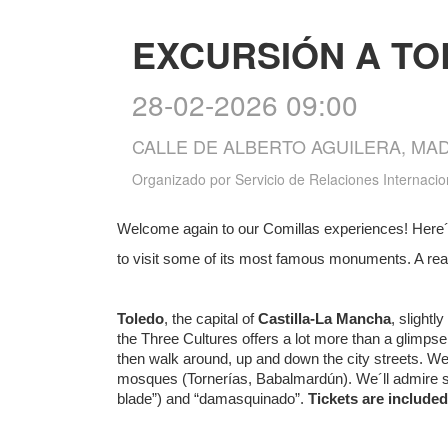
EXCURSIÓN A T
28-02-2026 09:00
CALLE DE ALBERTO AGUILERA, MA
Organizado por
Servicio de Relaciones Internacio
Welcome again to our Comillas experiences! Here´s 
to visit some of its most famous monuments. A real
Toledo
, the capital of
Castilla-La Mancha
, slight
the Three Cultures offers a lot more than a glimpse 
then walk around, up and down the city streets. We
mosques (Tornerías, Babalmardún). We´ll admire som
blade”) and “damasquinado”.
Tickets are include