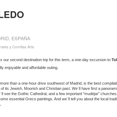
OLEDO
DRID, ESPAÑA
nales y Comillas Arte
our second destination trip for this term, a one-day excursion to
To
ly enjoyable and affordable outing.
ly more than a one-hour drive southwest of Madrid, is the best compilat
of its Jewish, Moorish and Christian past. We´ll have first a panoramic
´ll see the Gothic Cathedral, and a few important “mudéjar” churches
e essential Greco paintings. And we´ll tell you about the local tradi
d.