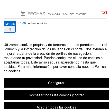
FECHAS
EN HORA LOCAL DEL EVENTO
11:00
Fecha de inicio
Mrz '26
4
13:00
Fecha de fin
Mrz '26
Utilizamos cookies propias y de terceros que nos permiten medir el
4
volumen y la interacción de los usuarios en el portal. Nos ayudan a
mejorar a partir de la creación de perfiles de navegación,
respetando tu privacidad. Puedes configurar el uso de cookies o
aceptarlas todas. Este aviso seguirá apareciendo hasta que
decidas. Para más información, por favor consulta nuestra Política
de cookies.
Defensa de la la tesis doctoral "Optimal Operation and Bidding of
Renewable-based VPPs under Uncertainty in Electricity Markets" de Hadi
Configurar
Nemati,
Rechazar todas las cookies y cerrar
Plataforma de organización de eventos Symposium
Aceptar todas las cookies