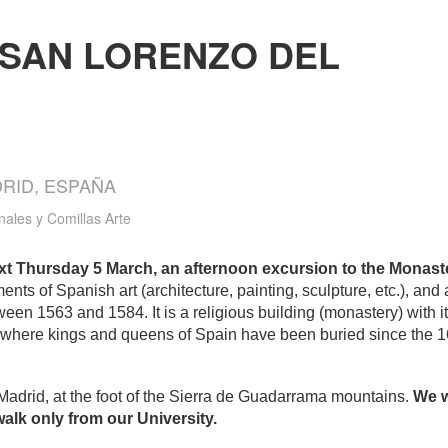
 SAN LORENZO DEL
DRID, ESPAÑA
nales y Comillas Arte
ext Thursday 5 March, an afternoon excursion to the Monast
ts of Spanish art (architecture, painting, sculpture, etc.), and a 
tween 1563 and 1584. It is a religious building (monastery) with i
 where kings and queens of Spain have been buried since the 1
 Madrid, at the foot of the Sierra de Guadarrama mountains.
We w
alk only from our University.