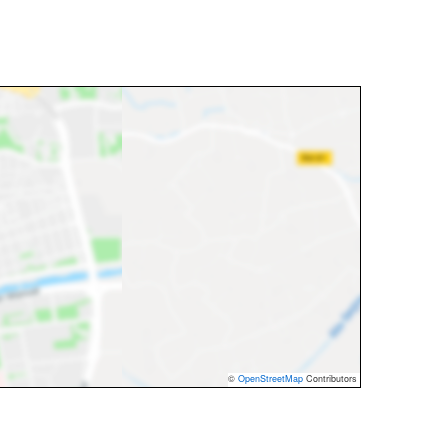
©
OpenStreetMap
Contributors