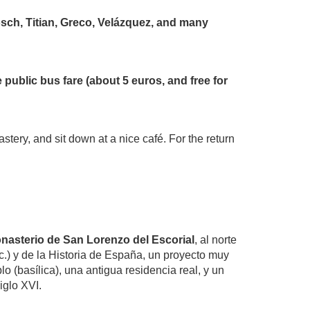
ch, Titian, Greco, Velázquez, and many
 public bus fare (about 5 euros, and free for
stery, and sit down at a nice café. For the return
onasterio de San Lorenzo del Escorial
, al norte
c.) y de la Historia de España, un proyecto muy
o (basílica), una antigua residencia real, y un
siglo XVI.