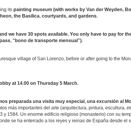
ing its
painting museum (with works by Van der Weyden, Bos
ntheon, the Basilica, courtyards, and gardens.
 and we have 30 spots available.
You only have to pay for the
pass, “bono de transporte mensual”).
uresque village of San Lorenzo, before or after going to the Mona
 lobby at 14.00 on Thursday 5 March.
mos preparada una visita muy especial, una excursión al M
 más importantes del arte (arquitectura, pintura, escultura, et
63 y 1584. Un enorme edificio religioso (monasterio) con su templ
donde se ha enterrado a los reyes y reinas de España desde el 