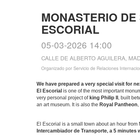
MONASTERIO DE
ESCORIAL
05-03-2026 14:00
CALLE DE ALBERTO AGUILERA, MA
Organizado por
Servicio de Relaciones Internacio
We have prepared a very special visit for n
El Escorial
is one of the most important monumen
very personal project of
king Philip II
, built be
an art museum. It is also the
Royal Pantheon
,
El Escorial is a small town about an hour from
Intercambiador de Transporte, a 5 minutes w