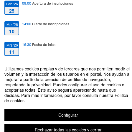
09:00
Apertura de inscripciones
Feb '26
25
14:00
Cierre de inscripciones
Mrz '26
10
16:30
Fecha de inicio
Mrz '26
11
19:30
Fecha de fin
Mrz '26
Utilizamos cookies propias y de terceros que nos permiten medir el
11
volumen y la interacción de los usuarios en el portal. Nos ayudan a
mejorar a partir de la creación de perfiles de navegación,
respetando tu privacidad. Puedes configurar el uso de cookies o
aceptarlas todas. Este aviso seguirá apareciendo hasta que
decidas. Para más información, por favor consulta nuestra Política
de cookies.
El Presidente y el Secretario de la Junta General
Configurar
Plataforma de organización de eventos Symposium
Rechazar todas las cookies y cerrar