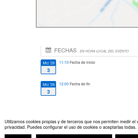
FECHAS
EN HORA LOCAL DEL EVENTO
11:10
Fecha de inicio
Mrz '26
3
12:00
Fecha de fin
Mrz '26
3
Utilizamos cookies propias y de terceros que nos permiten medir el v
privacidad. Puedes configurar el uso de cookies o aceptarlas todas.
Aula-Inea: Food waste in Poland (law, education, ecology)