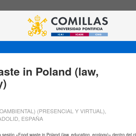
ste in Poland (law,
y)
OAMBIENTAL) (PRESENCIAL Y VIRTUAL),
ADOLID, ESPAÑA
la sesión «Food waste in Poland (law, education, ecology)» dentro del 