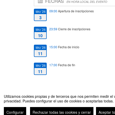
FECHAS
EN HORA LOCAL DEL EVENTO
09:00
Apertura de inscripciones
Mrz '26
3
23:59
Cierre de inscripciones
Mrz '26
10
15:00
Fecha de inicio
Mrz '26
11
17:00
Fecha de fin
Mrz '26
11
Utilizamos cookies propias y de terceros que nos permiten medir el v
privacidad. Puedes configurar el uso de cookies o aceptarlas todas.
V Jornadas Salidas Profesionales en Criminología
Configurar
Rechazar todas las cookies y cerrar
Aceptar t