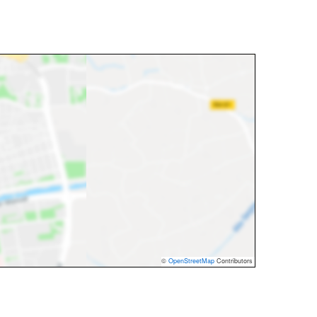
©
OpenStreetMap
Contributors