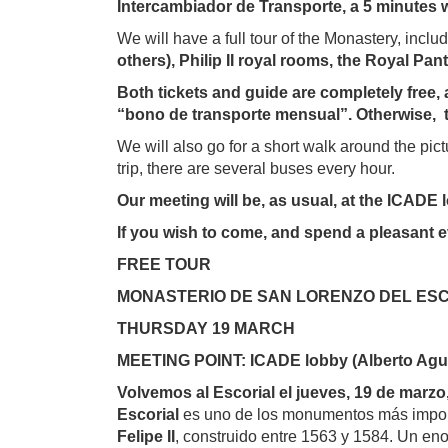
Intercambiador de Transporte, a 5 minutes w
We will have a full tour of the Monastery, includ
others), Philip II royal rooms, the Royal Pa
Both tickets and guide are completely free,
“bono de transporte mensual”. Otherwise, th
We will also go for a short walk around the pict
trip, there are several buses every hour.
Our meeting will be, as usual, at the ICADE
If you wish to come, and spend a pleasant e
FREE TOUR
MONASTERIO DE SAN LORENZO DEL ES
THURSDAY 19 MARCH
MEETING POINT: ICADE lobby (Alberto Aguil
Volvemos al Escorial el jueves, 19 de marzo
Escorial
es uno de los monumentos más importan
Felipe II
, construido entre 1563 y 1584. Un enor