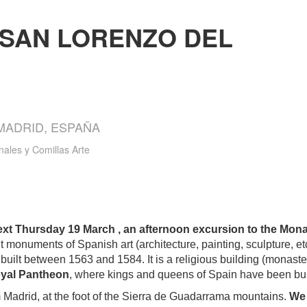
 SAN LORENZO DEL
 MADRID, ESPAÑA
nales y Comillas Arte
next Thursday 19 March , an afternoon excursion to the Mon
 monuments of Spanish art (architecture, painting, sculpture, etc.
 built between 1563 and 1584. It is a religious building (monaster
yal Pantheon
, where kings and queens of Spain have been bur
m Madrid, at the foot of the Sierra de Guadarrama mountains.
We 