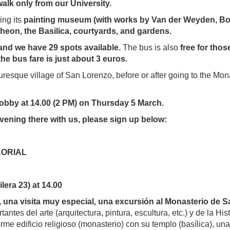
alk only from our University.
ing its
painting museum (with works by Van der Weyden, Bos
ntheon, the Basilica, courtyards, and gardens.
 and we have 29 spots available.
The bus is also
free for tho
e bus fare is just about 3 euros.
uresque village of San Lorenzo, before or after going to the Mona
 lobby at 14.00 (2 PM) on Thursday 5 March.
vening there with us, please sign up below:
CORIAL
era 23) at 14.00
, una visita muy especial, una excursión al Monasterio de S
tes del arte (arquitectura, pintura, escultura, etc.) y de la H
me edificio religioso (monasterio) con su templo (basílica), una