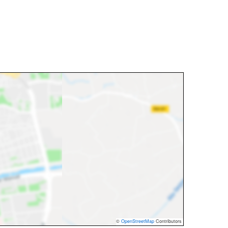
©
OpenStreetMap
Contributors