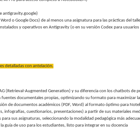
e antigravity.google)
Word o Google Docs) de al menos una asignatura para las prácticas del talle
instalados y operativos en Antigravity (o en su versión Codex para usuario
es detalladas con antelación.
G (Retrieval-Augmented Generation) y su diferencia con los chatbots de pr
fuentes documentales propias, optimizando su formato para maximizar la c
versión de documentos académicos (PDF, Word) al formato óptimo para No
, infografías, cuestionarios, presentaciones) a partir de sus materiales me
os para sus asignaturas, seleccionando la modalidad pedagógica más adecuad
a guía de uso para los estudiantes, listo para integrar en su docencia