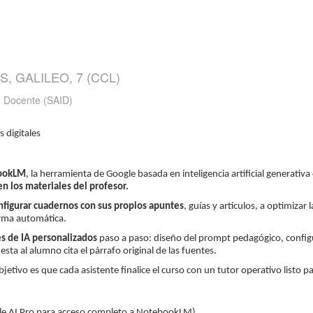
S, GALILEO, 7 (CCL)
n Docente (SAID)
 digitales
ookLM
, la herramienta de Google basada en inteligencia artificial generat
 los materiales del profesor.
nfigurar cuadernos con sus propios apuntes
, guías y artículos, a optimiza
orma automática.
es de IA personalizados
paso a paso: diseño del prompt pedagógico, configu
sta al alumno cita el párrafo original de las fuentes.
objetivo es que cada asistente finalice el curso con un tutor operativo listo 
gle AI Pro para acceso completo a NotebookLM)