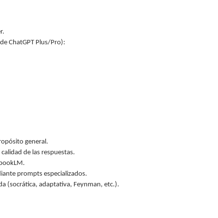
r.
s de ChatGPT Plus/Pro):
opósito general.
alidad de las respuestas.
tebookLM.
diante prompts especializados.
a (socrática, adaptativa, Feynman, etc.).