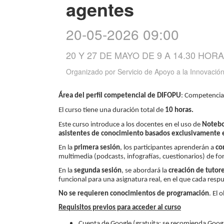
agentes
20-05-2026 09:00
20 Y 27 DE MAYO DE 9 A 14.30 HORA
Organizado por
Servicio de Apoyo a la Innovació
Área del perfil competencial de DIFOPU
: Competencias
El curso tiene una duración total de
10 horas.
Este curso introduce a los docentes en el uso de
Noteb
asistentes de conocimiento basados exclusivamente en
En la
primera sesión
, los participantes aprenderán a
co
multimedia (podcasts, infografías, cuestionarios) de f
En la
segunda sesión
, se abordará la
creación de tutor
funcional para una asignatura real, en el que cada respue
No se requieren conocimientos de programación
. El 
Requisitos previos para acceder al curso
Cuenta de Google (gratuita; se recomienda Goo