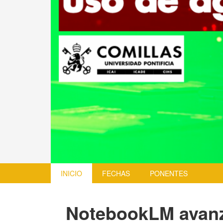
INICIO
FECHAS
PONENTES
NotebookLM avanz