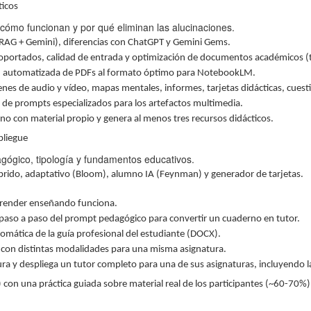
ticos
ómo funcionan y por qué eliminan las alucinaciones.
(RAG + Gemini), diferencias con ChatGPT y Gemini Gems.
portados, calidad de entrada y optimización de documentos académicos (tex
 automatizada de PDFs al formato óptimo para NotebookLM.
es de audio y vídeo, mapas mentales, informes, tarjetas didácticas, cuesti
de prompts especializados para los artefactos multimedia.
rno con material propio y genera al menos tres recursos didácticos.
pliegue
edagógico, tipología y fundamentos educativos.
híbrido, adaptativo (Bloom), alumno IA (Feynman) y generador de tarjetas.
prender enseñando funciona.
paso a paso del prompt pedagógico para convertir un cuaderno en tutor.
omática de la guía profesional del estudiante (DOCX).
s con distintas modalidades para una misma asignatura.
ura y despliega un tutor completo para una de sus asignaturas, incluyendo l
 una práctica guiada sobre material real de los participantes (~60-70%). 