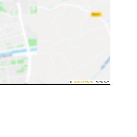
©
OpenStreetMap
Contributors