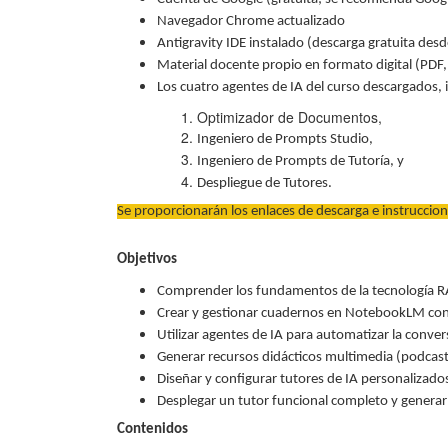
Navegador Chrome actualizado
Antigravity IDE instalado (descarga gratuita desd
Material docente propio en formato digital (PDF, 
Los cuatro agentes de IA del curso descargados, 
Optimizador de Documentos,
Ingeniero de Prompts Studio,
Ingeniero de Prompts de Tutoría, y
Despliegue de Tutores.
Se proporcionarán los enlaces de descarga e instruccion
Objetivos
Comprender los fundamentos de la tecnología RA
Crear y gestionar cuadernos en NotebookLM con 
Utilizar agentes de IA para automatizar la con
Generar recursos didácticos multimedia (podcasts
Diseñar y configurar tutores de IA personalizad
Desplegar un tutor funcional completo y generar l
Contenidos